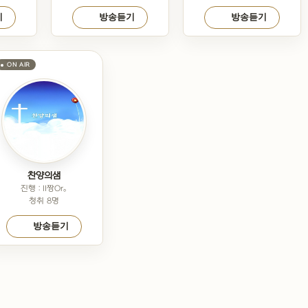
기
방송듣기
방송듣기
찬양의샘
진행 : II짱Or｡
청취 8명
방송듣기