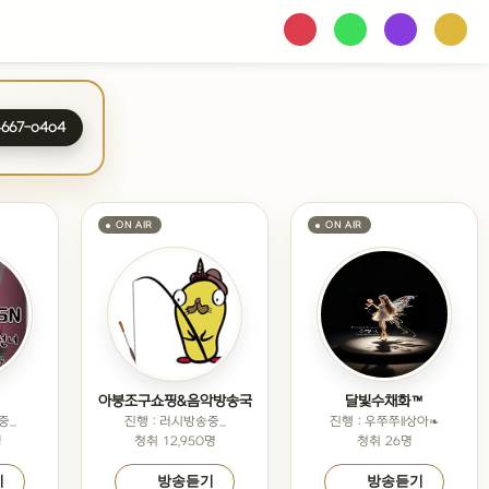
4667-o4o4
아붕조구쇼핑&음악방송국
달빛수채화™
...
진행 : 러시방송중...
진행 : 우쭈쭈ll상아❧
명
청취 12,950명
청취 26명
기
방송듣기
방송듣기