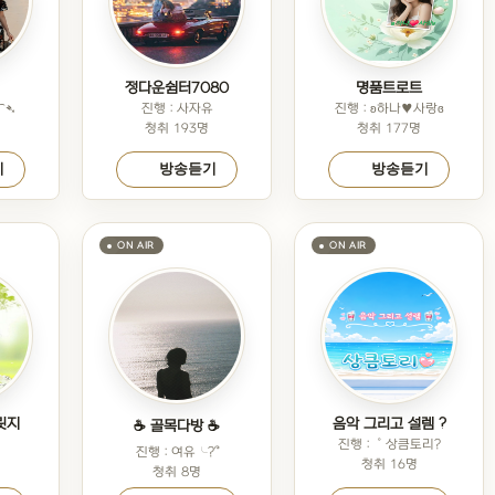
정다운쉼터7080
명품트로트
⁀➴
진행 : 사자유
진행 : ʚ하나♥사랑ɞ
청취 193명
청취 177명
기
방송듣기
방송듣기
릿지
음악 그리고 설렘 ?
☕️ 골목다방 ☕️
해
진행 : ˚상큼토리?
진행 : 여유╰?՞
청취 16명
청취 8명