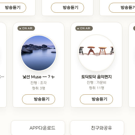
방송듣기
방송듣기
방송듣
◀●▶열정 트로트◀●▶CJ.스탭모심
낯선 Muse ~~ ? ✨
토닥토닥 음악편지
진행 : 가문비
진행 : 조각
청취 11명
청취 3명
방송듣기
방송듣기
APP다운로드
친구와공유