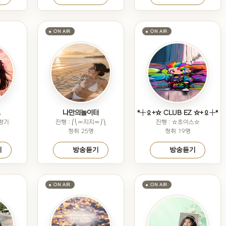
트
나만의놀이터
*┼º+☆ CLUB EZ ☆+º┼*
마향기
진행 : ⎛⎝∞지지∞⎠⎞
진행 : ☆초이스☆
청취 25명
청취 19명
기
방송듣기
방송듣기