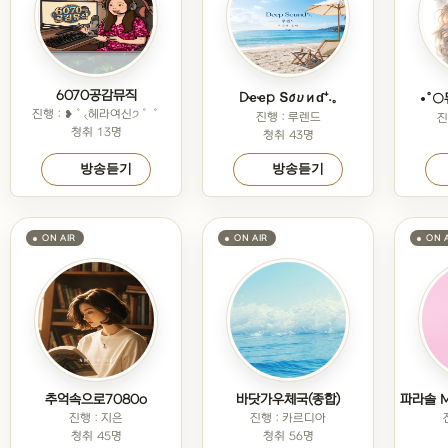
6070공감뮤직
Dҽҽp Տσυиɗ⁺˖。
•°
진행 : ❥˚৻헤라여신੭˚˚
진행 : 루렌드
진
청취 13명
청취 43명
방송듣기
방송듣기
추억속으로7080o
바닷가우체국(종합)
진행 : 지은
진행 : 카르디아
청취 45명
청취 56명