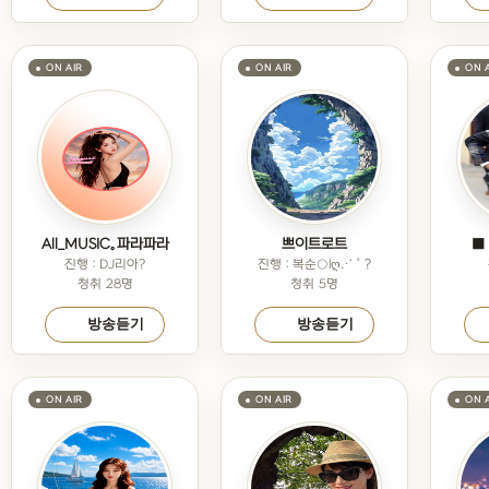
All_MUSIC。파라파라
쁘이트로트
■
진행 : DJ리아?
진행 : 복순○lღ⋰˚?
청취 28명
청취 5명
방송듣기
방송듣기