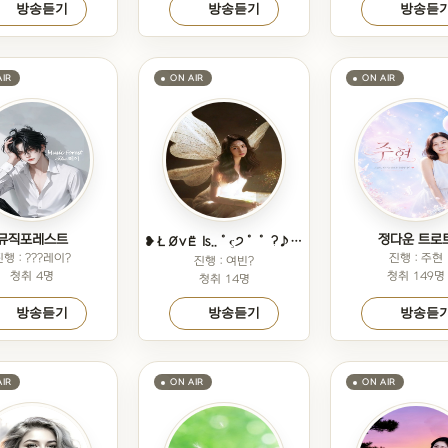
방송듣기
방송듣기
방송듣
뮤직포레스트
정다운 트로
❥ŁØvЁ Is..˚ς੭˚˚ ?♪♬~❥
진행 : ???레이?
진행 : 주현
진행 : 여빈?
청취 4명
청취 149명
청취 14명
방송듣기
방송듣기
방송듣