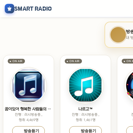
SMART RADIO
방송
내 
꿈이있어 행복한 사람들의 모임
나르고™
진행 : 러시방송중...
진행 : 러시방송중...
청취 4,469명
청취 1,461명
방송듣기
방송듣기