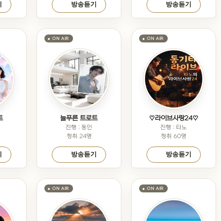
기
방송듣기
방송듣기
트
늘푸른 트로트
♡라이브사랑24♡
진행 : 동인
진행 : 타노
청취 24명
청취 60명
기
방송듣기
방송듣기