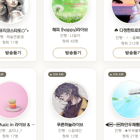
해피 (happy)라이브
☘️ 다정한트로트
○뮤지코스타또○°•
진행 : 나일이
행 : 하늘연꽃샘
진행 : 〃─올빼
청취 43명
청취 11명
청취 212명
방송듣기
방송듣기
방송듣
파라솔 Music in 라이브 & 파일
푸른하늘라이브
◀━하얀우체통
진행 : ⛱️지나_?
진행 : 스칼레인
진행 : ★두부불
청취 17명
청취 12명
청취 21명