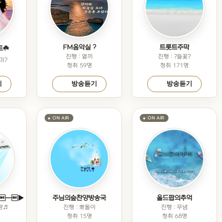
FM음악실 ?
트롯트주막
☘️
진행 : 열끼
진행 : ?들꽃?
미?
청취 59명
청취 171명
기
방송듣기
방송듣기
━▶
주님의숲찬양방송국
올드팝의추억
량♬
진행 : 뽀돌이
진행 : 무념
청취 15명
청취 68명