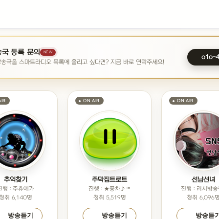
국 등록 문의
NEW
o1o-
방송국을 스마트라디오 목록에 올리고 싶다면? 지금 바로 연락주세요!
추억찾기
주막집트로트
선남선녀
진행 : 주휴애가
진행 : ★풍차♪™
진행 : 러시방송중
청취 6,140명
청취 5,519명
청취 6,096
방송듣기
방송듣기
방송듣