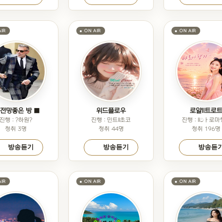
 전망좋은 방 ■
위드플로우
로얄ll트로
진행 : ?하원?
진행 : 민트ll초코
진행 : llටㅏ로
청취 3명
청취 44명
청취 196명
방송듣기
방송듣기
방송듣