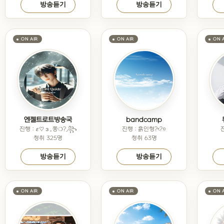
방송듣기
방송듣기
엔젤트로트방송국
bandcamp
진행 : ε♡з。쫑❍?◞꧂
진행 : 흙인형?ৎ?୭
청취 325명
청취 63명
방송듣기
방송듣기