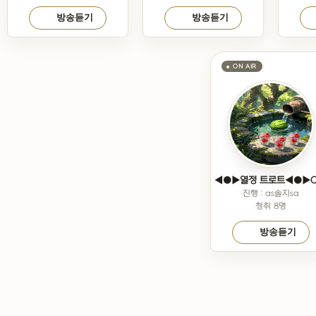
방송듣기
방송듣기
진행 : as솔지sa
청취 8명
방송듣기