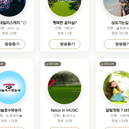
° 데일리스케치 °○
행복한 음악실?
삼포가는길
행 : Ants.･ღ₊
진행 : ?태산?
진행 : ⚣링링જ
청취 24명
청취 12명
청취 387명
방송듣기
방송듣기
방송듣
하늘호수방송국
Relax in MUSIC
달빛정원 ? 브
행 : SL흑장미❤️
진행 : ❥⭒뮤ㄹБ
진행 : 사랑
청취 176명
청취 25명
청취 134명