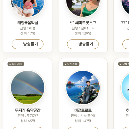
해정◈음악실
*.° 쎄미트롯 *.°?
??
진행 : 해정
진행 : 섬ll벼리✨️
진
청취 17명
청취 139명
방송듣기
방송듣기
무지개 음악공간
비전트로트
진행 : 무지개?
진행 : ㅱё(몽이)
진
청취 65명
청취 147명